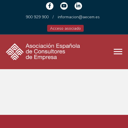
900 929 900
/
informacion@aecem.es
Acceso asociado