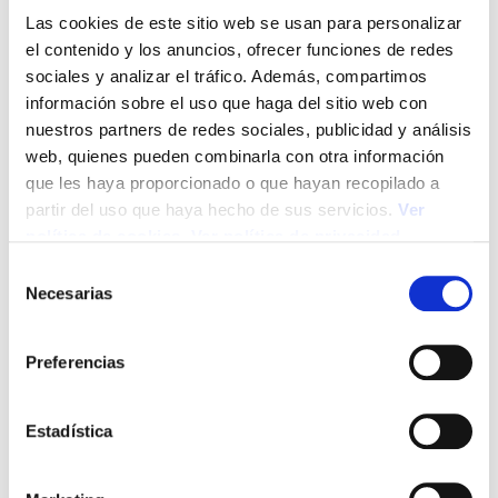
Las cookies de este sitio web se usan para personalizar
el contenido y los anuncios, ofrecer funciones de redes
sociales y analizar el tráfico. Además, compartimos
informacion@aecem.es
información sobre el uso que haga del sitio web con
nuestros partners de redes sociales, publicidad y análisis
web, quienes pueden combinarla con otra información
que les haya proporcionado o que hayan recopilado a
partir del uso que haya hecho de sus servicios.
Ver
política de cookies
.
Ver política de privacidad
S
Necesarias
e
l
e
Preferencias
c
c
i
Estadística
ó
n