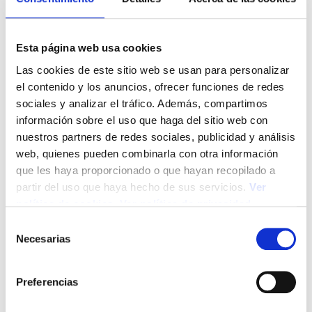
Descuento del 5% sobre la cuota mensual.
Esta página web usa cookies
Descargar formulario de inscripción
Las cookies de este sitio web se usan para personalizar
el contenido y los anuncios, ofrecer funciones de redes
sociales y analizar el tráfico. Además, compartimos
información sobre el uso que haga del sitio web con
Cuota de asociado semestral
nuestros partners de redes sociales, publicidad y análisis
web, quienes pueden combinarla con otra información
que les haya proporcionado o que hayan recopilado a
220,25 €
partir del uso que haya hecho de sus servicios.
Ver
/ semestre
política de cookies
.
Ver política de privacidad
S
Necesarias
e
Descuento del 8% sobre la cuota mensual.
l
e
Preferencias
Descargar formulario de inscripción
c
c