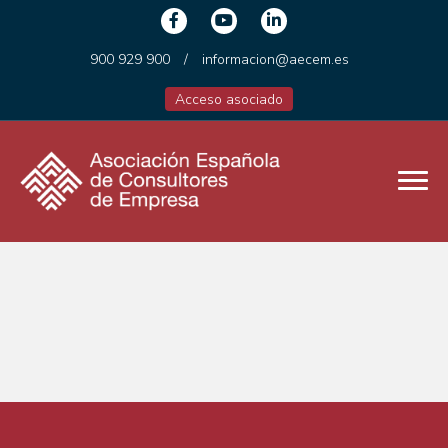
900 929 900
/
informacion@aecem.es
Acceso asociado