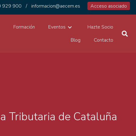
 929 900
/
informacion@aecem.es
Acceso asociado
1
Formación
Eventos
Hazte Socio
Blog
Contacto
a Tributaria de Cataluña