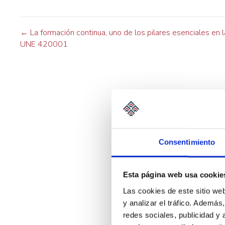
N
← La formación continua, uno de los pilares esenciales en 
UNE 420001
a
v
e
g
a
Consentimiento
c
Esta página web usa cookie
i
Las cookies de este sitio we
ó
y analizar el tráfico. Ademá
redes sociales, publicidad y