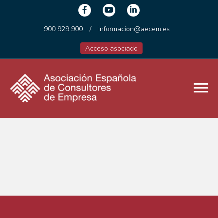
900 929 900
/
informacion@aecem.es
Acceso asociado