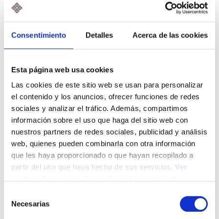
está inmerso en una transformación profunda. La
digitalización, la inteligencia artificial, las…
Leer Más
Consentimiento
Detalles
Acerca de las cookies
Esta página web usa cookies
Las cookies de este sitio web se usan para personalizar
el contenido y los anuncios, ofrecer funciones de redes
sociales y analizar el tráfico. Además, compartimos
información sobre el uso que haga del sitio web con
nuestros partners de redes sociales, publicidad y análisis
web, quienes pueden combinarla con otra información
que les haya proporcionado o que hayan recopilado a
partir del uso que haya hecho de sus servicios.
Ver
política de cookies
.
Ver política de privacidad
S
Necesarias
e
La responsabilidad del asesor ante la
l