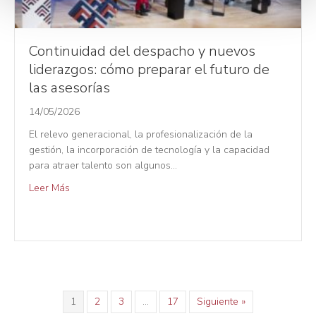
e
n
t
Continuidad del despacho y nuevos
o
liderazgos: cómo preparar el futuro de
las asesorías
14/05/2026
El relevo generacional, la profesionalización de la
gestión, la incorporación de tecnología y la capacidad
para atraer talento son algunos…
Leer Más
1
2
3
…
17
Siguiente »