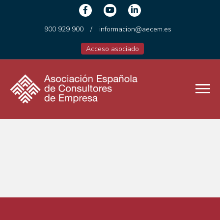
900 929 900
/
informacion@aecem.es
Acceso asociado