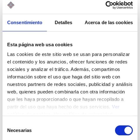
está inmerso en una transformación profunda. La
digitalización, la inteligencia artificial, las…
Leer Más
Consentimiento
Detalles
Acerca de las cookies
Esta página web usa cookies
Las cookies de este sitio web se usan para personalizar
el contenido y los anuncios, ofrecer funciones de redes
sociales y analizar el tráfico. Además, compartimos
información sobre el uso que haga del sitio web con
nuestros partners de redes sociales, publicidad y análisis
web, quienes pueden combinarla con otra información
que les haya proporcionado o que hayan recopilado a
partir del uso que haya hecho de sus servicios.
Ver
política de cookies
.
Ver política de privacidad
S
Necesarias
e
La responsabilidad del asesor ante la
l