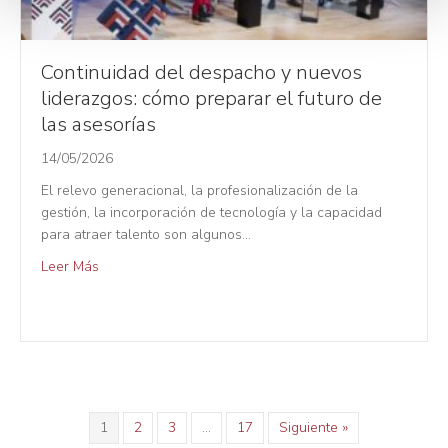
e
n
t
Continuidad del despacho y nuevos
o
liderazgos: cómo preparar el futuro de
las asesorías
14/05/2026
El relevo generacional, la profesionalización de la
gestión, la incorporación de tecnología y la capacidad
para atraer talento son algunos…
Leer Más
1
2
3
…
17
Siguiente »