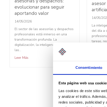
asesorías y despachos:
asesor 
evolucionar para seguir
artificia
aportando valor
14/05/20
14/05/2026
La intelig
El sector de las asesorías y despachos
del día a
profesionales está inmerso en una
profesiona
transformación profunda. La
tareas, re
digitalización, la inteligencia artificial,
Leer Más
las…
Leer Más
Consentimiento
Esta página web usa cookie
1
2
Las cookies de este sitio we
y analizar el tráfico. Ademá
redes sociales, publicidad y