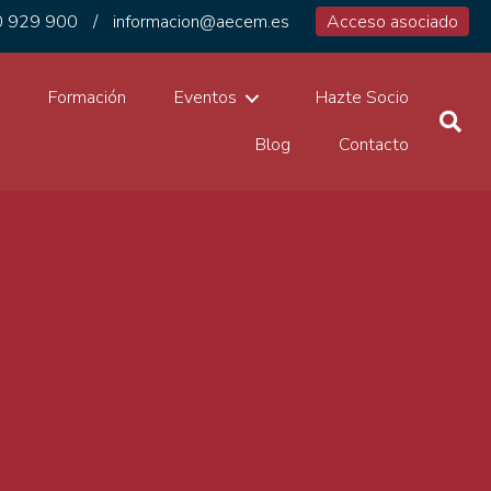
 929 900
/
informacion@aecem.es
Acceso asociado
1
Formación
Eventos
Hazte Socio
Blog
Contacto