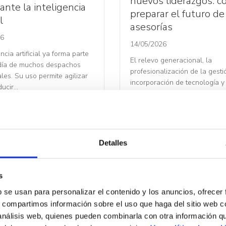
nuevos liderazgos: 
ante la inteligencia
preparar el futuro de
l
asesorías
26
14/05/2026
encia artificial ya forma parte
El relevo generacional, la
 día de muchos despachos
profesionalización de la gestió
les. Su uso permite agilizar
incorporación de tecnología y
ducir…
capacidad para atraer talento
algunos…
Leer Más
Detalles
s
3
…
17
Siguiente »
b se usan para personalizar el contenido y los anuncios, ofrecer
s, compartimos información sobre el uso que haga del sitio web 
 análisis web, quienes pueden combinarla con otra información q