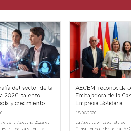
afía del sector de la
AECEM, reconocida 
a 2026: talento,
Embajadora de la Cas
gía y crecimiento
Empresa Solidaria
26
18/06/2026
tro de la Asesoría 2026 de
La Asociación Española de
luwer alcanza su quinta
Consultores de Empresa (AE