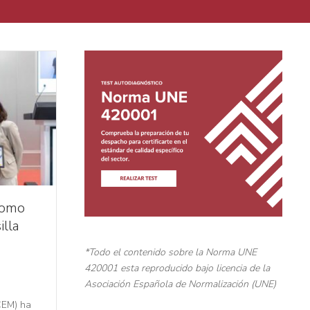
como
illa
*Todo el contenido sobre la Norma UNE
420001 esta reproducido bajo licencia de la
Asociación Española de Normalización (UNE)
CEM) ha