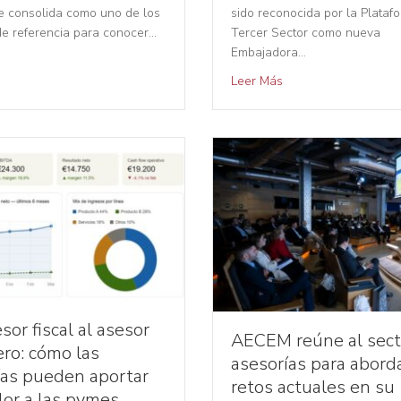
Se consolida como uno de los
sido reconocida por la Plataf
de referencia para conocer…
Tercer Sector como nueva
Embajadora…
Leer Más
sor fiscal al asesor
AECEM reúne al sect
ero: cómo las
asesorías para abord
ías pueden aportar
retos actuales en su
lor a las pymes