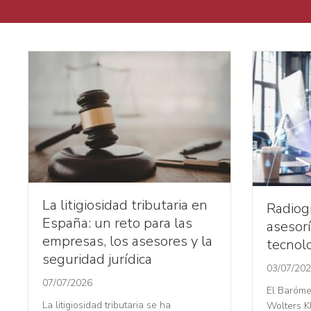
La litigiosidad tributaria en
Radiogr
España: un reto para las
asesorí
empresas, los asesores y la
tecnolo
seguridad jurídica
03/07/20
07/07/2026
El Baróme
La litigiosidad tributaria se ha
Wolters K