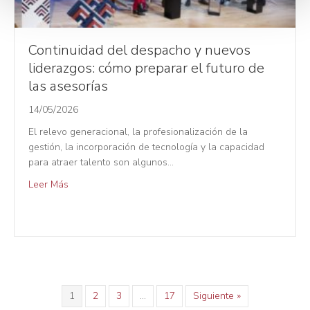
e
n
t
Continuidad del despacho y nuevos
o
liderazgos: cómo preparar el futuro de
las asesorías
14/05/2026
El relevo generacional, la profesionalización de la
gestión, la incorporación de tecnología y la capacidad
para atraer talento son algunos…
Leer Más
1
2
3
…
17
Siguiente »