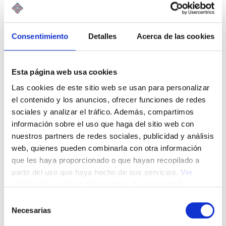
está inmerso en una transformación profunda. La
digitalización, la inteligencia artificial, las…
Leer Más
Consentimiento
Detalles
Acerca de las cookies
Esta página web usa cookies
Las cookies de este sitio web se usan para personalizar
el contenido y los anuncios, ofrecer funciones de redes
sociales y analizar el tráfico. Además, compartimos
información sobre el uso que haga del sitio web con
nuestros partners de redes sociales, publicidad y análisis
web, quienes pueden combinarla con otra información
que les haya proporcionado o que hayan recopilado a
partir del uso que haya hecho de sus servicios.
Ver
política de cookies
.
Ver política de privacidad
S
Necesarias
e
La responsabilidad del asesor ante la
l