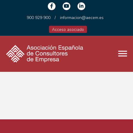
900 929 900
/
informacion@aecem.es
Acceso asociado