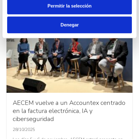
Permitir la selección
e
n
t
Denegar
i
m
i
e
n
t
o
AECEM vuelve a un Accountex centrado
en la factura electrónica, IA y
ciberseguridad
28/10/2025