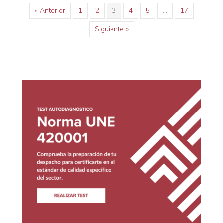
« Anterior
1
2
3
4
5
…
17
Siguiente »