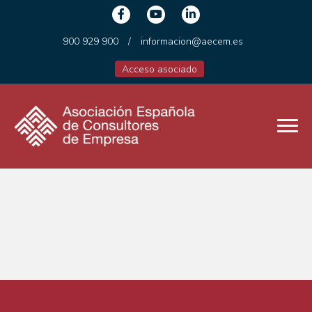
900 929 900
/
informacion@aecem.es
Acceso asociado