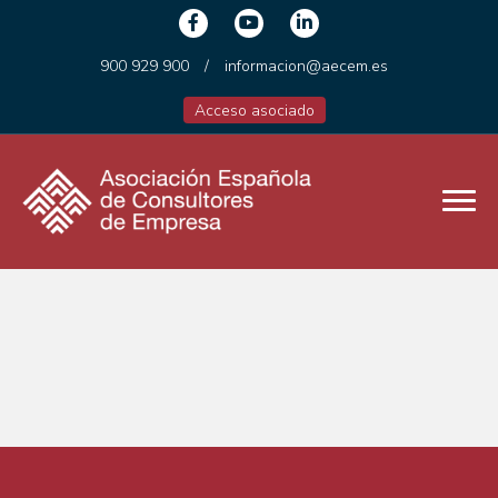
900 929 900
/
informacion@aecem.es
Acceso asociado