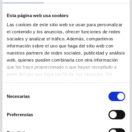
Esta página web usa cookies
Las cookies de este sitio web se usan para personalizar
el contenido y los anuncios, ofrecer funciones de redes
sociales y analizar el tráfico. Además, compartimos
información sobre el uso que haga del sitio web con
nuestros partners de redes sociales, publicidad y análisis
web, quienes pueden combinarla con otra información
que les haya proporcionado o que hayan recopilado a
partir del uso que haya hecho de sus servicios.
Ver
política de cookies
.
Ver política de privacidad
S
¿Cuáles son los principales riesgos
Necesarias
e
globales que deben tener en cuenta los
l
asesores?
e
Preferencias
15/01/2026
c
c
Riesgos globales 2026 es el concepto central del