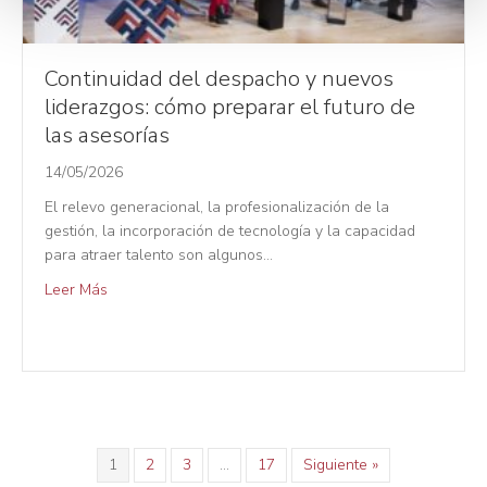
e
n
t
Continuidad del despacho y nuevos
o
liderazgos: cómo preparar el futuro de
las asesorías
14/05/2026
El relevo generacional, la profesionalización de la
gestión, la incorporación de tecnología y la capacidad
para atraer talento son algunos…
Leer Más
1
2
3
…
17
Siguiente »