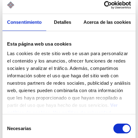
está inmerso en una transformación profunda. La
digitalización, la inteligencia artificial, las…
Leer Más
Consentimiento
Detalles
Acerca de las cookies
Esta página web usa cookies
Las cookies de este sitio web se usan para personalizar
el contenido y los anuncios, ofrecer funciones de redes
sociales y analizar el tráfico. Además, compartimos
información sobre el uso que haga del sitio web con
nuestros partners de redes sociales, publicidad y análisis
web, quienes pueden combinarla con otra información
que les haya proporcionado o que hayan recopilado a
partir del uso que haya hecho de sus servicios.
Ver
política de cookies
.
Ver política de privacidad
S
Necesarias
e
La responsabilidad del asesor ante la
l