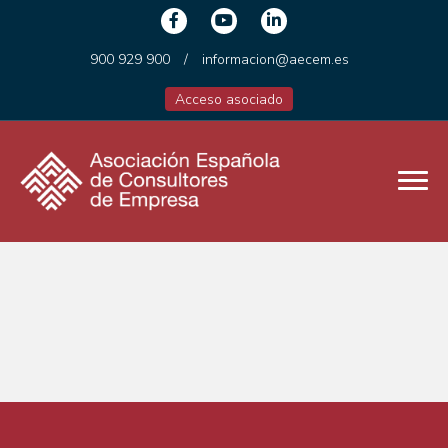
900 929 900
/
informacion@aecem.es
Acceso asociado