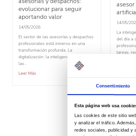
asesorías y despachos:
asesor 
evolucionar para seguir
artificia
aportando valor
14/05/20
14/05/2026
La intelig
El sector de las asesorías y despachos
del día a
profesionales está inmerso en una
profesiona
transformación profunda. La
tareas, re
digitalización, la inteligencia artificial,
Leer Más
las…
Leer Más
Consentimiento
Esta página web usa cookie
1
2
Las cookies de este sitio we
y analizar el tráfico. Ademá
redes sociales, publicidad y