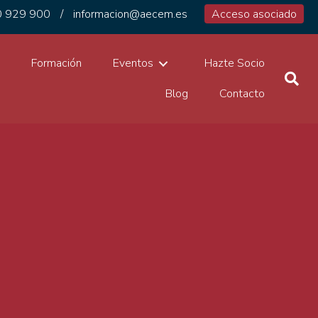
 929 900
/
informacion@aecem.es
Acceso asociado
1
Formación
Eventos
Hazte Socio
Blog
Contacto