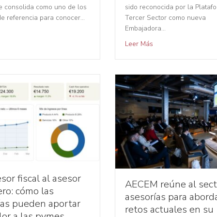
Se consolida como uno de los
sido reconocida por la Plataf
de referencia para conocer…
Tercer Sector como nueva
Embajadora…
Leer Más
sor fiscal al asesor
AECEM reúne al sect
ero: cómo las
asesorías para abord
ías pueden aportar
retos actuales en su
lor a las pymes