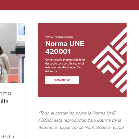
como
illa
*Todo el contenido sobre la Norma UNE
420001 esta reproducido bajo licencia de la
Asociación Española de Normalización (UNE)
CEM) ha