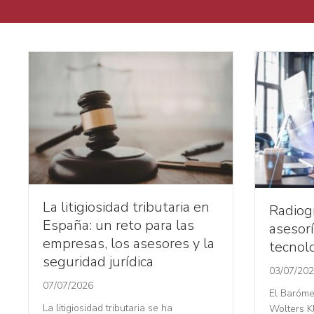
La litigiosidad tributaria en
Radiogr
España: un reto para las
asesorí
empresas, los asesores y la
tecnolo
seguridad jurídica
03/07/20
07/07/2026
El Baróme
La litigiosidad tributaria se ha
Wolters K