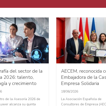
afía del sector de la
AECEM, reconocida 
a 2026: talento,
Embajadora de la Cas
gía y crecimiento
Empresa Solidaria
26
18/06/2026
tro de la Asesoría 2026 de
La Asociación Española de
luwer alcanza su quinta
Consultores de Empresa (AE