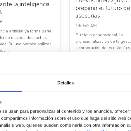
nuevos liderazgos: 
ante la inteligencia
preparar el futuro de
l
asesorías
26
14/05/2026
encia artificial ya forma parte
El relevo generacional, la
 día de muchos despachos
profesionalización de la gestió
les. Su uso permite agilizar
incorporación de tecnología y
ducir…
capacidad para atraer talento
algunos…
Leer Más
Detalles
s
3
…
17
Siguiente »
b se usan para personalizar el contenido y los anuncios, ofrecer
s, compartimos información sobre el uso que haga del sitio web 
 análisis web, quienes pueden combinarla con otra información q