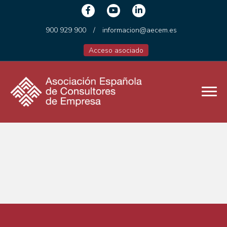
900 929 900
/
informacion@aecem.es
Acceso asociado