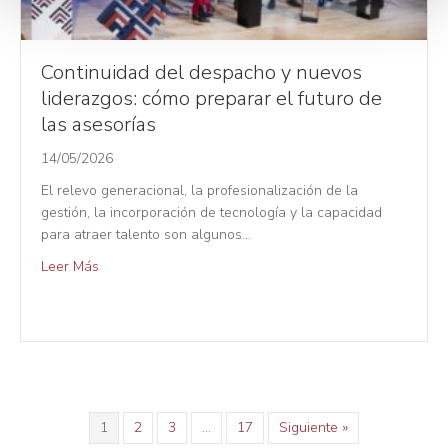
e
n
t
Continuidad del despacho y nuevos
o
liderazgos: cómo preparar el futuro de
las asesorías
14/05/2026
El relevo generacional, la profesionalización de la
gestión, la incorporación de tecnología y la capacidad
para atraer talento son algunos…
Leer Más
1
2
3
…
17
Siguiente »