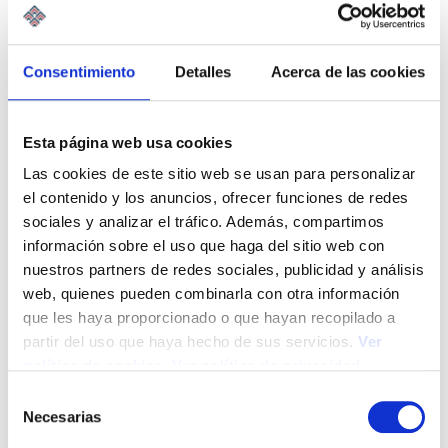
está inmerso en una transformación profunda. La
digitalización, la inteligencia artificial, las…
Leer Más
Consentimiento
Detalles
Acerca de las cookies
Esta página web usa cookies
Las cookies de este sitio web se usan para personalizar
el contenido y los anuncios, ofrecer funciones de redes
sociales y analizar el tráfico. Además, compartimos
información sobre el uso que haga del sitio web con
nuestros partners de redes sociales, publicidad y análisis
web, quienes pueden combinarla con otra información
que les haya proporcionado o que hayan recopilado a
partir del uso que haya hecho de sus servicios.
Ver
política de cookies
.
Ver política de privacidad
S
Necesarias
e
La responsabilidad del asesor ante la
l