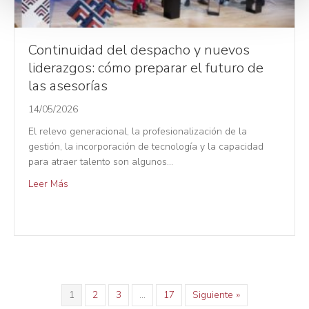
e
n
t
Continuidad del despacho y nuevos
o
liderazgos: cómo preparar el futuro de
las asesorías
14/05/2026
El relevo generacional, la profesionalización de la
gestión, la incorporación de tecnología y la capacidad
para atraer talento son algunos…
Leer Más
1
2
3
…
17
Siguiente »