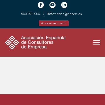
900 929 900
/
informacion@aecem.es
Acceso asociado