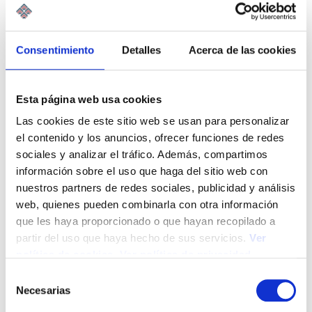
está inmerso en una transformación profunda. La
digitalización, la inteligencia artificial, las…
Leer Más
Consentimiento
Detalles
Acerca de las cookies
Esta página web usa cookies
Las cookies de este sitio web se usan para personalizar
el contenido y los anuncios, ofrecer funciones de redes
sociales y analizar el tráfico. Además, compartimos
información sobre el uso que haga del sitio web con
nuestros partners de redes sociales, publicidad y análisis
web, quienes pueden combinarla con otra información
que les haya proporcionado o que hayan recopilado a
partir del uso que haya hecho de sus servicios.
Ver
política de cookies
.
Ver política de privacidad
S
Necesarias
e
La responsabilidad del asesor ante la
l