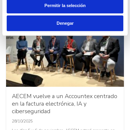
Permitir la selección
e
n
t
Denegar
i
m
i
e
n
t
o
AECEM vuelve a un Accountex centrado
en la factura electrónica, IA y
ciberseguridad
28/10/2025