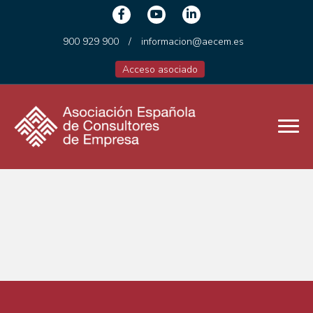
900 929 900
/
informacion@aecem.es
Acceso asociado