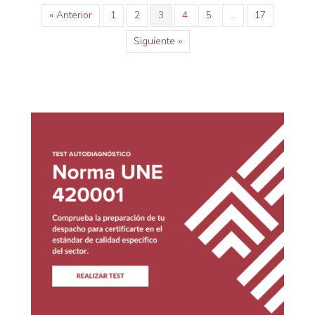
« Anterior
1
2
3
4
5
…
17
Siguiente »