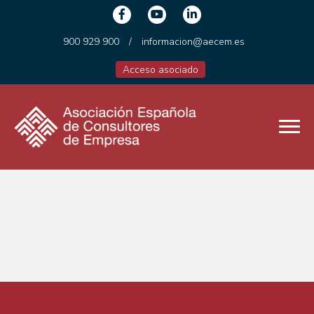
900 929 900
/
informacion@aecem.es
Acceso asociado