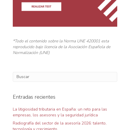
ó
n
d
*Todo el contenido sobre la Norma UNE 420001 esta
e
reproducido bajo licencia de la Asociación Española de
Normalización (UNE)
e
n
t
r
Entradas recientes
a
La litigiosidad tributaria en España: un reto para las
empresas, los asesores y la seguridad jurídica
d
Radiografía del sector de la asesoría 2026: talento,
tecnología y crecimiento