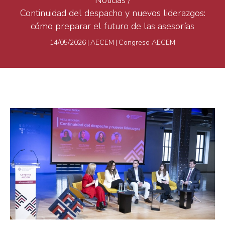
Continuidad del despacho y nuevos liderazgos:
cómo preparar el futuro de las asesorías
14/05/2026
|
AECEM
|
Congreso AECEM