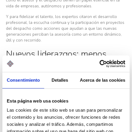
cómo el asesor y el despacho tienen un papel esencial en la
vida de empresas, autónomos y profesionales.
Y para fidelizar el talento, los expertos citaron el desarrollo
profesional, la escucha continua y la participación en proyectos
del despacho como acciones que ayudan a que las nuevas
generaciones perciban la asesoría como un entorno dinámico,
útil y con recorrido.
Nuevos liderazgos: menos
jerarquía y más visión de
negocio
Consentimiento
Detalles
Acerca de las cookies
La mesa también permitió reflexionar sobre cómo están
cambiando los estilos de liderazgo. Los nuevos liderazgos no se
Esta página web usa cookies
definen solo por la edad, sino por la forma de tomar decisiones,
comunicar, organizar equipos y entender el despacho como un
Las cookies de este sitio web se usan para personalizar
proyecto empresarial.
el contenido y los anuncios, ofrecer funciones de redes
Y por eso los ponentes hablaron de que la dirección de los
sociales y analizar el tráfico. Además, compartimos
despachos actuales apunta más a un modelo de estructura más
información sobre el uso que haga del sitio web con