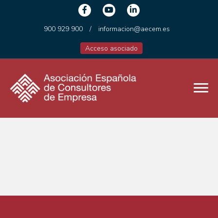
900 929 900
/
informacion@aecem.es
Acceso asociado