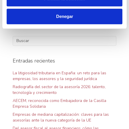
e
*Todo el contenido sobre la Norma UNE 420001 esta
n
reproducido bajo licencia de la Asociación Española de
e
t
Denegar
Normalización (UNE)
i
n
m
i
t
e
n
r
t
Entradas recientes
a
o
La litigiosidad tributaria en España: un reto para las
d
empresas, los asesores y la seguridad jurídica
a
Radiografía del sector de la asesoría 2026: talento,
tecnología y crecimiento
s
AECEM, reconocida como Embajadora de la Casilla
Empresa Solidaria
Empresas de mediana capitalización: claves para las
asesorías ante la nueva categoría de la UE
Del asesor fiscal al asesor financiero: cómo las