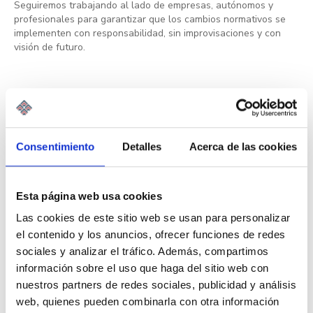
Seguiremos trabajando al lado de empresas, autónomos y
profesionales para garantizar que los cambios normativos se
implementen con responsabilidad, sin improvisaciones y con
visión de futuro.
AECEM
Consentimiento
Detalles
Acerca de las cookies
La Asociación Española de Consultores de Empresa
(AECEM) agrupa a más de 679 asesorías y despachos
profesionales, fomentando una cultura asociativa. AECEM
Esta página web usa cookies
proporciona todo el soporte necesario a asesores y
Las cookies de este sitio web se usan para personalizar
consultores de empresa, representando sus intereses ante
organismos e instituciones.
el contenido y los anuncios, ofrecer funciones de redes
sociales y analizar el tráfico. Además, compartimos
información sobre el uso que haga del sitio web con
nuestros partners de redes sociales, publicidad y análisis
web, quienes pueden combinarla con otra información
← Wolters Kluwer publica el informe Future Ready Accountant: