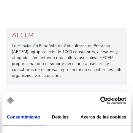
AECEM
La Asociación Española de Consultores de Empresa
(AECEM) agrupa a más de 1000 consultores, asesores y
abogados, fomentando una cultura asociativa. AECEM
proporciona todo el soporte necesario a asesores y
consultores de empresa, representando sus intereses ante
organismos e instituciones.
N
← El asesor, pieza clave para el día a día y el impulso de la
pyme
Consentimiento
Detalles
Acerca de las cookies
a
¿Por qué estamos en un momento de cambio del sector de
asesoría? →