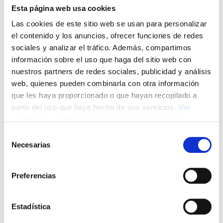
v
Esta página web usa cookies
e
Las cookies de este sitio web se usan para personalizar
el contenido y los anuncios, ofrecer funciones de redes
g
sociales y analizar el tráfico. Además, compartimos
a
información sobre el uso que haga del sitio web con
nuestros partners de redes sociales, publicidad y análisis
c
web, quienes pueden combinarla con otra información
que les haya proporcionado o que hayan recopilado a
i
partir del uso que haya hecho de sus servicios.
Ver
política de cookies
.
Ver política de privacidad
ó
S
n
Necesarias
e
l
d
e
Preferencias
c
e
*Todo el contenido sobre la Norma UNE 420001 esta
c
reproducido bajo licencia de la Asociación Española de
e
i
Estadística
Normalización (UNE)
ó