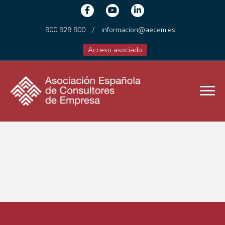
900 929 900
/
informacion@aecem.es
Acceso asociado