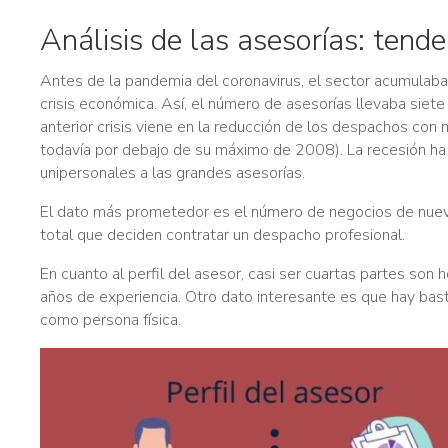
n
Análisis de las asesorías: tende
t
i
Antes de la pandemia del coronavirus, el sector acumulaba 
m
crisis económica. Así, el número de asesorías llevaba sie
i
anterior crisis viene en la reducción de los despachos con
e
todavía por debajo de su máximo de 2008). La recesión h
n
unipersonales a las grandes asesorías.
t
o
El dato más prometedor es el número de negocios de nueva
total que deciden contratar un despacho profesional.
En cuanto al perfil del asesor, casi ser cuartas partes s
años de experiencia. Otro dato interesante es que hay bas
como persona física.