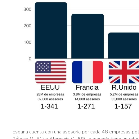
España cuenta con una asesoría por cada 48 empresas poten
Bélgica (1-51) o Alemania (1-58), la mayoría tiene un rati