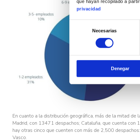
que hayan recopilado a parti
privacidad
S
Necesarias
e
l
e
c
c
i
Denegar
ó
n
d
e
c
o
En cuanto a la distribución geográfica, más de la mitad 
n
Madrid, con 13471 despachos; Cataluña, que cuenta con 12
s
hay otras cinco que cuenten con más de 2,500 despachos: Co
e
Vasco.