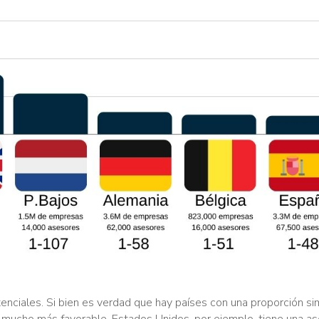
ciales. Si bien es verdad que hay países con una proporción si
o mucho más favorable. Estados Unidos, por ejemplo, tiene una as