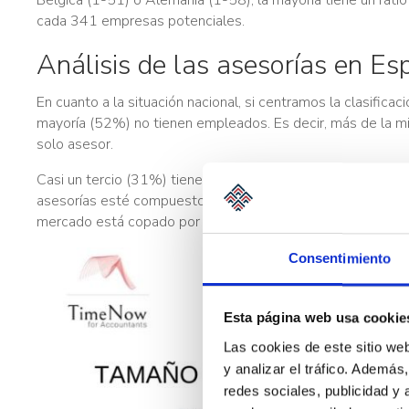
cada 341 empresas potenciales.
Análisis de las asesorías en E
En cuanto a la situación nacional, si centramos la clasific
mayoría (52%) no tienen empleados. Es decir, más de la mi
solo asesor.
Casi un tercio (31%) tienen solamente uno o dos empleados
asesorías esté compuesto en un 93% por aquellas que cu
mercado está copado por las microempresas, ya que supo
Consentimiento
Esta página web usa cookie
Las cookies de este sitio we
y analizar el tráfico. Ademá
redes sociales, publicidad y