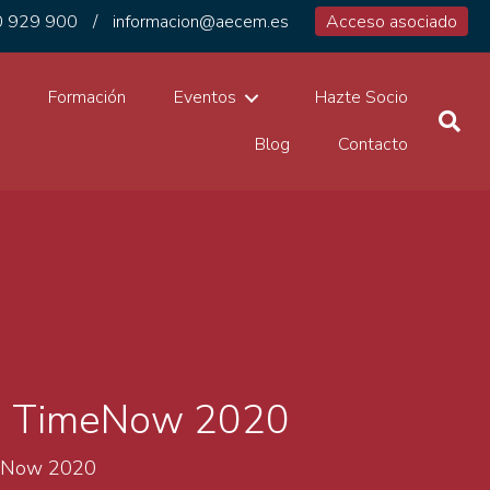
 929 900
/
informacion@aecem.es
Acceso asociado
1
Formación
Eventos
Hazte Socio
Blog
Contacto
rme TimeNow 2020
imeNow 2020