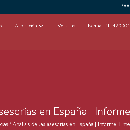
900
io
Asociación
Ventajas
Norma UNE 42000
 asesorías en España | Info
cias
/
Análisis de las asesorías en España | Informe T