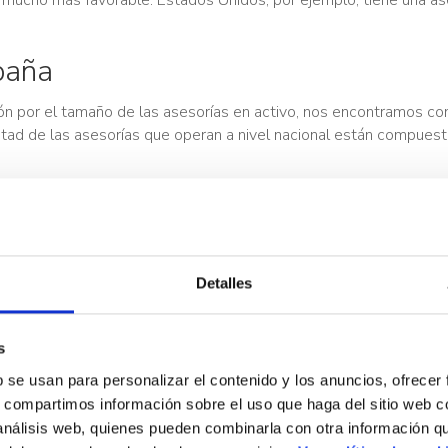
spaña
ación por el tamaño de las asesorías en activo, nos encontramos co
tad de las asesorías que operan a nivel nacional están compuest
 y un 10% adicional entre tres y cinco. Esto hace que el sector
entan con cinco empleados o menos. Esto nos permite asegurar 
nen más de nueve de cada diez negocios.
Detalles
s
b se usan para personalizar el contenido y los anuncios, ofrecer
s, compartimos información sobre el uso que haga del sitio web 
 análisis web, quienes pueden combinarla con otra información q