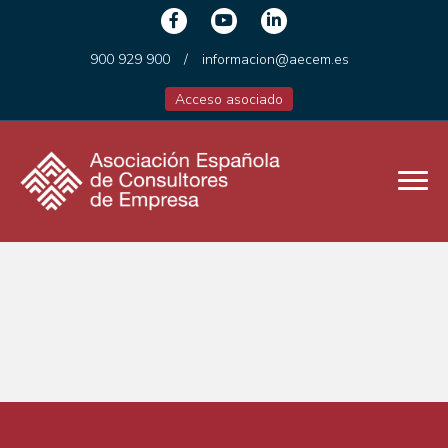
900 929 900
/
informacion@aecem.es
Acceso asociado