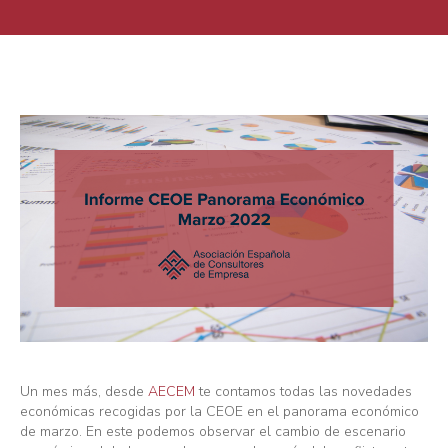
Un mes más, desde
AECEM
te contamos todas las novedades
económicas recogidas por la CEOE en el panorama económico
de marzo. En este podemos observar el cambio de escenario