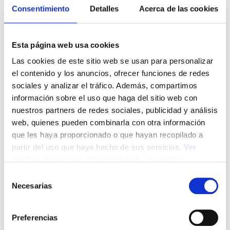
Consentimiento
Detalles
Acerca de las cookies
Esta página web usa cookies
Las cookies de este sitio web se usan para personalizar
el contenido y los anuncios, ofrecer funciones de redes
sociales y analizar el tráfico. Además, compartimos
Sector Público
información sobre el uso que haga del sitio web con
nuestros partners de redes sociales, publicidad y análisis
Hasta finales de noviembre, el déficit del agregado de
web, quienes pueden combinarla con otra información
Administraciones Públicas sin incluir la Administración Local ha
que les haya proporcionado o que hayan recopilado a
sido inferior en un 37,9% al del mismo periodo de 2020. En
términos de la ratio de déficit sobre PIB se sitúa en el -4,6%,
partir del uso que haya hecho de sus servicios.
Ver
significativamente por debajo del mismo periodo del año
política de cookies
.
Ver política de privacidad
anterior (-8,0% del PIB). En 2021, el déficit público podría cerrar
S
en el entorno del -7% del PIB.
Necesarias
e
El conjunto de los gastos muestra cierta contención, con un
l
crecimiento del 2,7%. Según la IGAE, el gasto asociado a la
e
COVID-19 se sitúa en el entorno de los 28.000 millones a
Preferencias
c
finales de noviembre de 2021, lo que implica un descenso de