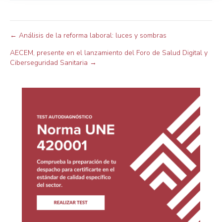
o
N
← Análisis de la reforma laboral: luces y sombras
AECEM, presente en el lanzamiento del Foro de Salud Digital y
a
Ciberseguridad Sanitaria →
v
e
g
a
c
i
ó