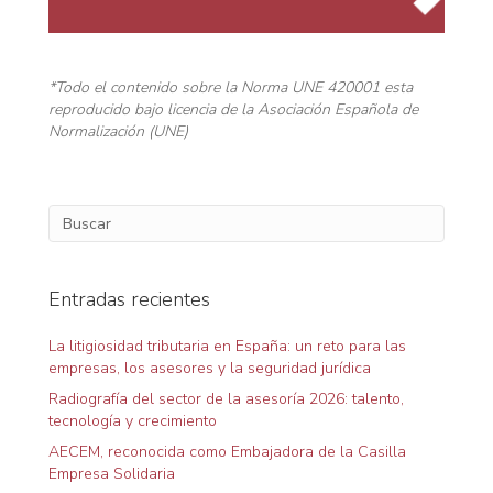
n
d
*Todo el contenido sobre la Norma UNE 420001 esta
e
reproducido bajo licencia de la Asociación Española de
Normalización (UNE)
e
n
t
r
Entradas recientes
a
La litigiosidad tributaria en España: un reto para las
empresas, los asesores y la seguridad jurídica
d
Radiografía del sector de la asesoría 2026: talento,
a
tecnología y crecimiento
AECEM, reconocida como Embajadora de la Casilla
s
Empresa Solidaria