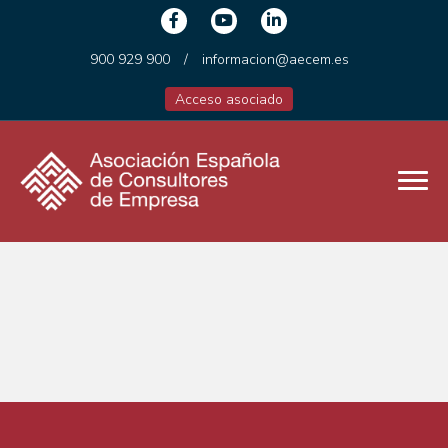
900 929 900
/
informacion@aecem.es
Acceso asociado