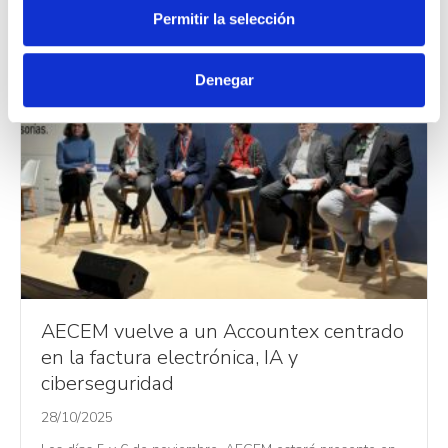
Permitir la selección
e
n
t
Denegar
i
m
i
e
n
t
o
AECEM vuelve a un Accountex centrado
en la factura electrónica, IA y
ciberseguridad
28/10/2025