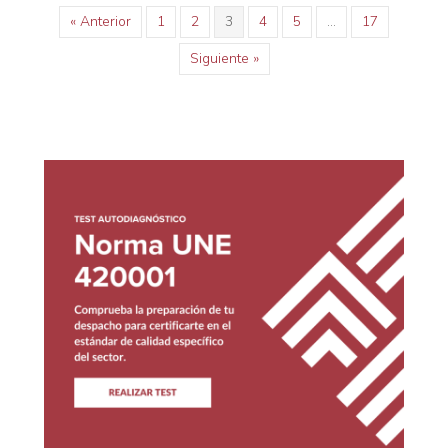
« Anterior
1
2
3
4
5
…
17
Siguiente »