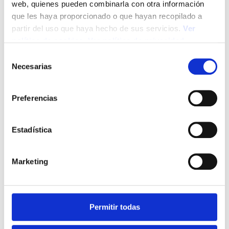
web, quienes pueden combinarla con otra información
que les haya proporcionado o que hayan recopilado a
I Aniversario de la Norma UNE 420001:
partir del uso que haya hecho de sus servicios.
Ver
consolidación de este estándar de
política de cookies
.
Ver política de privacidad
calidad
S
Necesarias
e
28/10/2025
l
El I aniversario de la Norma UNE 420001, impulsada por
e
Preferencias
AECEM, demuestra que este estándar de calidad
c
específico para los…
c
Leer Más
i
Estadística
ó
n
Marketing
d
e
c
o
Permitir todas
n
s