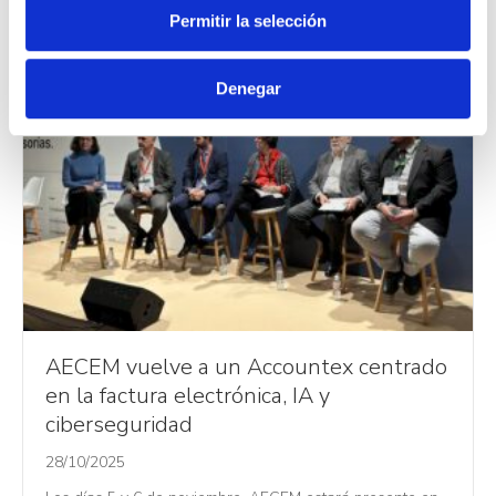
Permitir la selección
e
n
t
Denegar
i
m
i
e
n
t
o
AECEM vuelve a un Accountex centrado
en la factura electrónica, IA y
ciberseguridad
28/10/2025