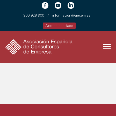
900 929 900
/
informacion@aecem.es
Acceso asociado