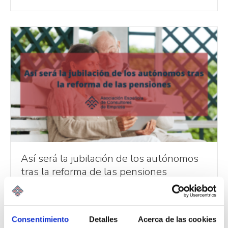
Así será la jubilación de los autónomos
tras la reforma de las pensiones
17/09/2021
A finales del pasado mes de agosto, tras el parón de las
vacaciones de verano, el Gobierno aprobaba en
Consentimiento
Detalles
Acerca de las cookies
Consejo…