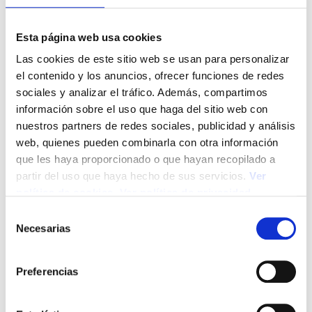
Leer Más
Esta página web usa cookies
Las cookies de este sitio web se usan para personalizar
el contenido y los anuncios, ofrecer funciones de redes
sociales y analizar el tráfico. Además, compartimos
información sobre el uso que haga del sitio web con
nuestros partners de redes sociales, publicidad y análisis
web, quienes pueden combinarla con otra información
que les haya proporcionado o que hayan recopilado a
partir del uso que haya hecho de sus servicios.
Ver
política de cookies
.
Ver política de privacidad
S
Necesarias
e
l
e
Preferencias
c
Novedades para los autónomos a partir
c
de septiembre